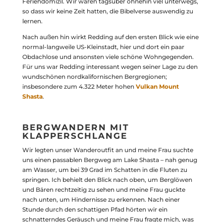
Feriendomizil. Wir waren tagsüber ohnehin viel unterwegs,
so dass wir keine Zeit hatten, die Bibelverse auswendig zu
lernen.
Nach außen hin wirkt Redding auf den ersten Blick wie eine
normal-langweile US-Kleinstadt, hier und dort ein paar
Obdachlose und ansonsten viele schöne Wohngegenden.
Für uns war Redding interessant wegen seiner Lage zu den
wundschönen nordkalifornischen Bergregionen;
insbesondere zum 4.322 Meter hohen
Vulkan Mount
Shasta
.
BERGWANDERN MIT
KLAPPERSCHLANGE
Wir legten unser Wanderoutfit an und meine Frau suchte
uns einen passablen Bergweg am Lake Shasta – nah genug
am Wasser, um bei 39 Grad im Schatten in die Fluten zu
springen. Ich behielt den Blick nach oben, um Berglöwen
und Bären rechtzeitig zu sehen und meine Frau guckte
nach unten, um Hindernisse zu erkennen. Nach einer
Stunde durch den schattigen Pfad hörten wir ein
schnatterndes Geräusch und meine Frau fragte mich, was