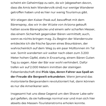
scheint ein Geheimtipp zu sein, da wir (abgesehen davon,
dass die Amis kein Wandervolk sind) nur wenige Wanderer
getroffen haben und es hier nur wenig Tourismus gibt.
Wir stiegen den Kaiser Peak auf, bewaffnet mit dem
Bärenspray, das wir in der Wüste von Arizona gekauft
hatten sowie Bärenglocke und einem sehr scharfen Messer,
das einem Sicherheit gegenüber Bären vermittelt; auch,
wenn es nichts bringen mag. Zu Beginn der Wanderroute
entdeckte ich die frische Spuren eines Braunbären, der
wahrscheinlich auf dem Weg zu ein paar Mülltonnen im Tal
war. Somit wanderten wir weiter nach oben zum 3.200
Meter hohen Gipfel,
stets in Erwartung, einem Bären Guten
Tag zu sagen. Aber der Bär war wohl verhindert. Dafür
trafen wir auf 2.000 Metern inmitten der steinigen
Felsenlandschaft drei
Pick-Ups, deren Fahrer aus Spaß an
der Freude die Bergwelt erkundeten
. Wenn jemand das
motorisierte Bergwandern revolutioniert hat, dann können
es nur die Amerikaner sein.
Insgesamt hat uns diese Gegend um den Shaver Lake sehr
gut gefallen, da sie halbwegs normal war und man sich hier
abseits des Massen-Touristenstroms erholen konnte.