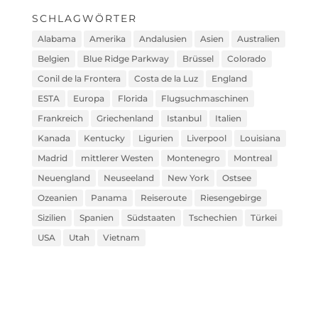
SCHLAGWÖRTER
Alabama
Amerika
Andalusien
Asien
Australien
Belgien
Blue Ridge Parkway
Brüssel
Colorado
Conil de la Frontera
Costa de la Luz
England
ESTA
Europa
Florida
Flugsuchmaschinen
Frankreich
Griechenland
Istanbul
Italien
Kanada
Kentucky
Ligurien
Liverpool
Louisiana
Madrid
mittlerer Westen
Montenegro
Montreal
Neuengland
Neuseeland
New York
Ostsee
Ozeanien
Panama
Reiseroute
Riesengebirge
Sizilien
Spanien
Südstaaten
Tschechien
Türkei
USA
Utah
Vietnam