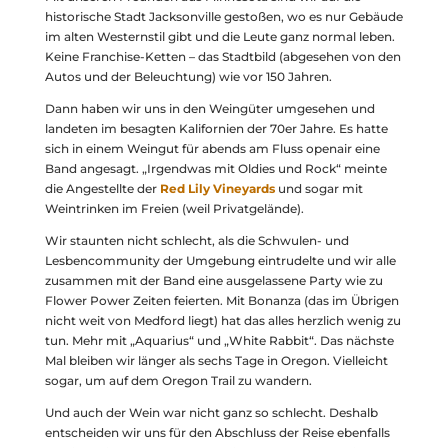
historische Stadt Jacksonville gestoßen, wo es nur Gebäude
im alten Westernstil gibt und die Leute ganz normal leben.
Keine Franchise-Ketten – das Stadtbild (abgesehen von den
Autos und der Beleuchtung) wie vor 150 Jahren.
Dann haben wir uns in den Weingüter umgesehen und
landeten im besagten Kalifornien der 70er Jahre. Es hatte
sich in einem Weingut für abends am Fluss openair eine
Band angesagt. „Irgendwas mit Oldies und Rock“ meinte
die Angestellte der
Red Lily Vineyards
und sogar mit
Weintrinken im Freien (weil Privatgelände).
Wir staunten nicht schlecht, als die Schwulen- und
Lesbencommunity der Umgebung eintrudelte und wir alle
zusammen mit der Band eine ausgelassene Party wie zu
Flower Power Zeiten feierten. Mit Bonanza (das im Übrigen
nicht weit von Medford liegt) hat das alles herzlich wenig zu
tun. Mehr mit „Aquarius“ und „White Rabbit“. Das nächste
Mal bleiben wir länger als sechs Tage in Oregon. Vielleicht
sogar, um auf dem Oregon Trail zu wandern.
Und auch der Wein war nicht ganz so schlecht. Deshalb
entscheiden wir uns für den Abschluss der Reise ebenfalls