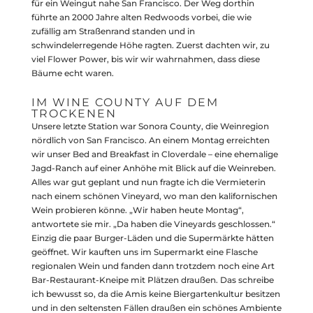
für ein Weingut nahe San Francisco. Der Weg dorthin
führte an 2000 Jahre alten Redwoods vorbei, die wie
zufällig am Straßenrand standen und in
schwindelerregende Höhe ragten. Zuerst dachten wir, zu
viel Flower Power, bis wir wir wahrnahmen, dass diese
Bäume echt waren.
IM WINE COUNTY AUF DEM
TROCKENEN
Unsere letzte Station war Sonora County, die Weinregion
nördlich von San Francisco. An einem Montag erreichten
wir unser Bed and Breakfast in Cloverdale – eine ehemalige
Jagd-Ranch auf einer Anhöhe mit Blick auf die Weinreben.
Alles war gut geplant und nun fragte ich die Vermieterin
nach einem schönen Vineyard, wo man den kalifornischen
Wein probieren könne. „Wir haben heute Montag“,
antwortete sie mir. „Da haben die Vineyards geschlossen.“
Einzig die paar Burger-Läden und die Supermärkte hätten
geöffnet. Wir kauften uns im Supermarkt eine Flasche
regionalen Wein und fanden dann trotzdem noch eine Art
Bar-Restaurant-Kneipe mit Plätzen draußen. Das schreibe
ich bewusst so, da die Amis keine Biergartenkultur besitzen
und in den seltensten Fällen draußen ein schönes Ambiente