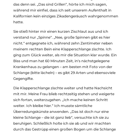
das denn sei. „Das sind Grillen“, hörte ich mich sagen,
während mir einfiel, dass ich seit unserem Aufenthalt in
Kalifornien kein einziges Zikadengeräusch wahrgenommen
hatte.
Sie stieß hinter mir einen kurzen Zischlaut aus und ich
verstand nur „Spinne“. „Nee, große Spinnen gibt es hier
nicht.“ entgegnete ich, während zehn Zentimeter neben
meinem rechten Bein eine Klapperschlange zischte. Ich
ging zum Glück weiter, als mir die Situation klar wurde. Ein
Biss und man hat 60 Minuten Zeit, in‘s nächstgelegene
Krankenhaus zu gelangen – am besten mit Foto von der
Schlange (bitte lächeln) – es gibt 29 Arten und ebensoviele
Gegengifte.
Die Klapperschlange zischte weiter und hatte Nachsicht
mit mir. Meine Frau blieb rechtzeitig stehen und weigerte
sich fortan, weiterzugehen. „Ich mache keinen Schritt
weiter. Ich bleibe hier.“ Ich musste sämtliche
Überredungskünste anwenden. „Das ist doch nur eine
kleine Schlange – die ist ganz lieb“, versuchte ich sie zu
beruhigen. Schließlich holte ich sie ab und wir machten
durch das Gestrüpp einen großen Bogen um die Schlange