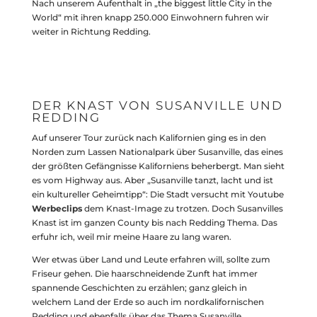
Nach unserem Aufenthalt in „the biggest little City in the
World“ mit ihren knapp 250.000 Einwohnern fuhren wir
weiter in Richtung Redding.
DER KNAST VON SUSANVILLE UND
REDDING
Auf unserer Tour zurück nach Kalifornien ging es in den
Norden zum Lassen Nationalpark über Susanville, das eines
der größten Gefängnisse Kaliforniens beherbergt. Man sieht
es vom Highway aus. Aber „Susanville tanzt, lacht und ist
ein kultureller Geheimtipp“: Die Stadt versucht mit Youtube
Werbeclips
dem Knast-Image zu trotzen. Doch Susanvilles
Knast ist im ganzen County bis nach Redding Thema. Das
erfuhr ich, weil mir meine Haare zu lang waren.
Wer etwas über Land und Leute erfahren will, sollte zum
Friseur gehen. Die haarschneidende Zunft hat immer
spannende Geschichten zu erzählen; ganz gleich in
welchem Land der Erde so auch im nordkalifornischen
Redding und ebenfalls über das Thema Susanville.