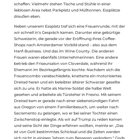
schaffen. Vielmehr stehen Tische und Stühle in einer
lieblosen Area nebst Parkplatz und Mülltonnen. Essplätze
draußen eben.
Neben unserem Essplatz traf sich eine Frauenrunde, mit der
wir schnell in‘s Gespräch kamen. Darunter eine gebürtige
Schweizerin, die gerade vor der Eröffnung ihres Coffee-
Shops nach Amsterdamer Vorbild stand – also aus dem
Hanf-Business. Und das im Wine County. Die anderen
Frauen waren ebenfalls Unternehmerinnen. Eine andere
betrieb den Friseursalon von Cloverdale, während ihr
Ehemann im Bezirksgefängnis kochte. Nachdem sich die
Frauencombo verabschiedete, knatterte ein motorisiertes
Dreirad heran und ein beleibter älterer Schwarzer gesellte
sich zu uns. Er hatte als Marine-Soldat die halbe Welt
gesehen und arbeitete als Türsteher in Fresno. Mit seinem
Dreirad kam er gerade nach einer siebenstündigen Fahrt
aus Oregon von einem Familienbesuch, um weiter nach
Sacramento zu gelangen, wo er bei seiner Tochter einen
Zwischenstop einlegte. Als wir auf Trump zu reden kamen
und seine Sicht der Dinge erfahren wollten, meinte er: „Das
ist von Gott bestimmtes Schicksal und die Zeiten werden
sich nicht in einigen Jahren zum Besseren verändern.“ Gods