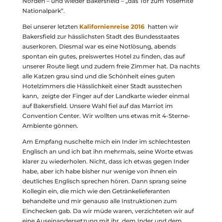
Norden – und wieder Bakersfield – „das Tor zum Yosemite
Nationalpark“.
Bei unserer letzten
Kalifornienreise 2016
hatten wir
Bakersfield zur hässlichsten Stadt des Bundesstaates
auserkoren. Diesmal war es eine Notlösung, abends
spontan ein gutes, preiswertes Hotel zu finden, das auf
unserer Route liegt und zudem freie Zimmer hat. Da nachts
alle Katzen grau sind und die Schönheit eines guten
Hotelzimmers die Hässlichkeit einer Stadt ausstechen
kann,
zeigte der Finger auf der Landkarte wieder einmal
auf Bakersfield. Unsere Wahl fiel auf das Marriot im
Convention Center. Wir wollten uns etwas mit 4-Sterne-
Ambiente gönnen.
Am Empfang nuschelte mich ein Inder im schlechtesten
Englisch an und ich bat ihn mehrmals, seine Worte etwas
klarer zu wiederholen. Nicht, dass ich etwas gegen Inder
habe, aber ich habe bisher nur wenige von ihnen ein
deutliches Englisch sprechen hören. Dann sprang seine
Kollegin ein, die mich wie den Getränkelieferanten
behandelte und mir genauso alle Instruktionen zum
Einchecken gab. Da wir müde waren, verzichteten wir auf
eine Auseinandersetzung mit ihr, dem Inder und dem