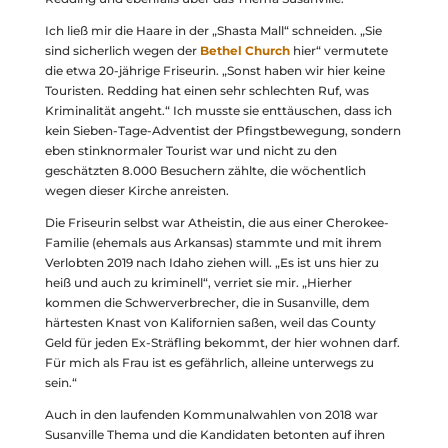
Ich ließ mir die Haare in der „Shasta Mall“ schneiden. „Sie
sind sicherlich wegen der
Bethel Church
hier“ vermutete
die etwa 20-jährige Friseurin. „Sonst haben wir hier keine
Touristen. Redding hat einen sehr schlechten Ruf, was
Kriminalität angeht.“ Ich musste sie enttäuschen, dass ich
kein Sieben-Tage-Adventist der Pfingstbewegung, sondern
eben stinknormaler Tourist war und nicht zu den
geschätzten 8.000 Besuchern zählte, die wöchentlich
wegen dieser Kirche anreisten.
Die Friseurin selbst war Atheistin, die aus einer Cherokee-
Familie (ehemals aus Arkansas) stammte und mit ihrem
Verlobten 2019 nach Idaho ziehen will. „Es ist uns hier zu
heiß und auch zu kriminell“, verriet sie mir. „Hierher
kommen die Schwerverbrecher, die in Susanville, dem
härtesten Knast von Kalifornien saßen, weil das County
Geld für jeden Ex-Sträfling bekommt, der hier wohnen darf.
Für mich als Frau ist es gefährlich, alleine unterwegs zu
sein.“
Auch in den laufenden Kommunalwahlen von 2018 war
Susanville Thema und die Kandidaten betonten auf ihren