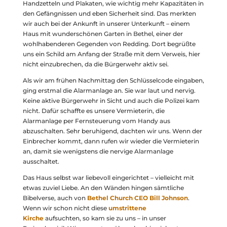
Handzetteln und Plakaten, wie wichtig mehr Kapazitäten in
den Gefängnissen und eben Sicherheit sind. Das merkten
wir auch bei der Ankunft in unserer Unterkunft – einem
Haus mit wunderschönen Garten in Bethel, einer der
wohlhabenderen Gegenden von Redding. Dort begrüßte
uns ein Schild am Anfang der Straße mit dem Verweis, hier
nicht einzubrechen, da die Bürgerwehr aktiv sei.
Als wir am frühen Nachmittag den Schlüsselcode eingaben,
ging erstmal die Alarmanlage an. Sie war laut und nervig.
Keine aktive Bürgerwehr in Sicht und auch die Polizei kam
nicht. Dafür schaffte es unsere Vermieterin, die
Alarmanlage per Fernsteuerung vom Handy aus
abzuschalten. Sehr beruhigend, dachten wir uns. Wenn der
Einbrecher kommt, dann rufen wir wieder die Vermieterin
an, damit sie wenigstens die nervige Alarmanlage
ausschaltet.
Das Haus selbst war liebevoll eingerichtet – vielleicht mit
etwas zuviel Liebe. An den Wänden hingen sämtliche
Bibelverse, auch von
Bethel Church CEO Bill Johnson
.
Wenn wir schon nicht diese
umstrittene
Kirche
aufsuchten, so kam sie zu uns – in unser