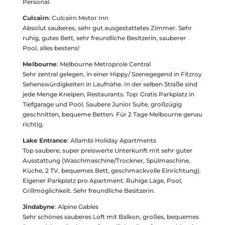
Personal.
Culcairn
: Culcairn Motor Inn
Absolut sauberes, sehr gut ausgestattetes Zimmer. Sehr
ruhig, gutes Bett, sehr freundliche Besitzerin, sauberer
Pool, alles bestens!
Melbourne
: Melbourne Metroprole Central
Sehr zentral gelegen, in einer Hippy/ Szenegegend in Fitzroy
Sehenswürdigkeiten in Laufnähe. In der selben Straße sind
jede Menge Kneipen, Restaurants. Top: Gratis Parkplatz in
Tiefgarage und Pool. Saubere Junior Suite, großzügig
geschnitten, bequeme Betten. Für 2 Tage Melbourne genau
richtig.
Lake Entrance
: Allambi Holiday Apartments
Top saubere, super preiswerte Unterkunft mit sehr guter
Ausstattung (Waschmaschine/Trockner, Spülmaschine,
Küche, 2 TV, bequemes Bett, geschmackvolle Einrichtung).
Eigener Parkplatz pro Apartment. Ruhige Lage, Pool,
Grillmöglichkeit. Sehr freundliche Besitzerin.
Jindabyne
: Alpine Gables
Sehr schönes sauberes Loft mit Balkon, großes, bequemes