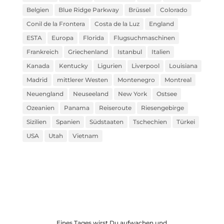
Belgien
Blue Ridge Parkway
Brüssel
Colorado
Conil de la Frontera
Costa de la Luz
England
ESTA
Europa
Florida
Flugsuchmaschinen
Frankreich
Griechenland
Istanbul
Italien
Kanada
Kentucky
Ligurien
Liverpool
Louisiana
Madrid
mittlerer Westen
Montenegro
Montreal
Neuengland
Neuseeland
New York
Ostsee
Ozeanien
Panama
Reiseroute
Riesengebirge
Sizilien
Spanien
Südstaaten
Tschechien
Türkei
USA
Utah
Vietnam
Eines Tages wirst Du aufwachen und